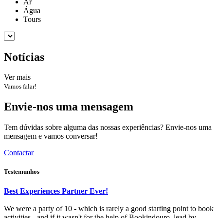
Ar
Água
Tours
Notícias
Ver mais
Vamos falar!
Envie-nos uma mensagem
Tem dúvidas sobre alguma das nossas experiências? Envie-nos uma
mensagem e vamos conversar!
Contactar
Testemunhos
Best Experiences Partner Ever!
We were a party of 10 - which is rarely a good starting point to book
activities - and if it wasn't for the help of Bookindouro, lead by