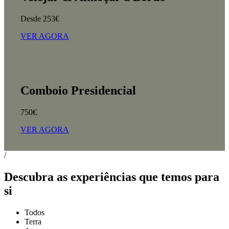
Desde 253€
VER AGORA
Comboio Presidencial
750€
VER AGORA
/
Descubra as experiências que temos para
si
Todos
Terra