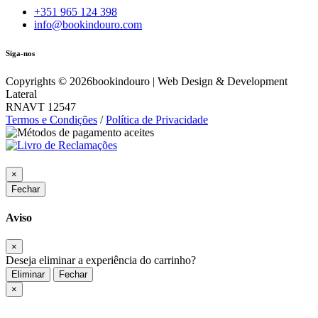
+351 965 124 398
info@bookindouro.com
Siga-nos
Copyrights ©
2026
bookindouro | Web Design & Development
Lateral
RNAVT 12547
Termos e Condições
/
Política de Privacidade
×
Fechar
Aviso
×
Deseja eliminar a experiência do carrinho?
Eliminar
Fechar
×